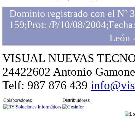
Dominio registrado con el Nº 
159;Prot: /P/10/08/2004;Fecha:
León 
VISUAL NUEVAS TECNOLO
24422602 Antonio Gamone
Telf: 987 876 439
info@vis
Colaboradores:
Distribuidores: