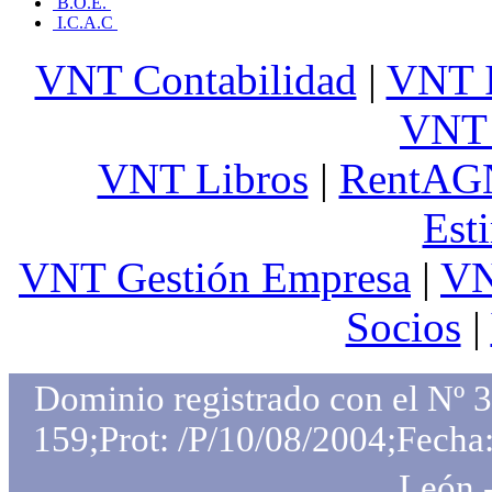
B.O.E.
I.C.A.C
VNT Contabilidad
|
VNT 
VNT 
VNT Libros
|
RentAG
Est
VNT Gestión Empresa
|
VN
Socios
|
Dominio registrado con el Nº 
159;Prot: /P/10/08/2004;Fecha:
León 