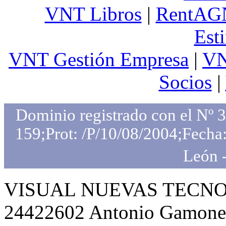
VNT Libros
|
RentAG
Est
VNT Gestión Empresa
|
VN
Socios
|
Dominio registrado con el Nº 
159;Prot: /P/10/08/2004;Fecha:
León 
VISUAL NUEVAS TECNOLO
24422602 Antonio Gamone